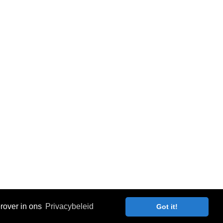
)
erover in ons
Privacybeleid
Got it!
id
Over Electrisol
Voorbeelden
Waarom?
Contact
Home