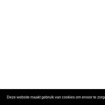
ASSEND
Toonaangevend in kunststof­ bewerking.
Industr
1566 JN
Van onderdelen voor machine-,
075 628
apparatenbouw en elektrotechniek tot
info@ele
verkoop van materiaal.
Deze website maakt gebruik van cookies om ervoor te zorge
© 2019-
2026
Electrisol Kunststoffen -
Ontwerp: TheFreshConnectio