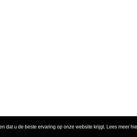
ELFT
LEMELERVELD
ieweg 21
Handelsweg 1
 Assendelft (N.H.)
8152 BN Lemelerveld (Ov.
 32 84
075 628 32 84
ctrisol.nl
info@electrisol.nl
n dat u de beste ervaring op onze website krijgt. Lees meer hi
Privacybele
n.com