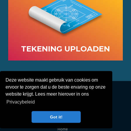
TEKENING UPLOADEN
Deze website maakt gebruik van cookies om
© 2019-
2026
Electrisol Kunststoffen -
Ontwerp:
ervoor te zorgen dat u de beste ervaring op onze
TheFreshConnection.com
website krijgt. Lees meer hierover in ons
Privacybeleid
Privacybeleid
Over Electrisol
Voorbeelden
Waarom?
Got it!
Contact
Home