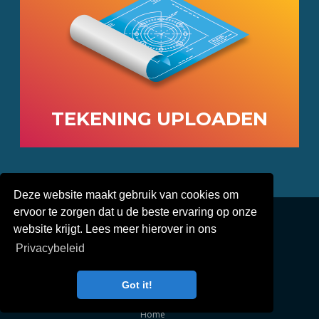
TEKENING UPLOADEN
Deze website maakt gebruik van cookies om
© 2019-
2026
Electrisol Kunststoffen -
Ontwerp:
ervoor te zorgen dat u de beste ervaring op onze
TheFreshConnection.com
website krijgt. Lees meer hierover in ons
Privacybeleid
Privacybeleid
Over Electrisol
Voorbeelden
Waarom?
Got it!
Contact
Home