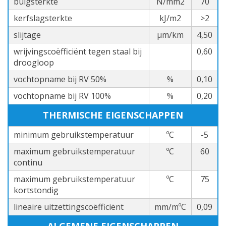
buigsterkte
N/mm2
70
kerfslagsterkte
kJ/m2
>2
slijtage
µm/km
4,50
wrijvingscoëfficiënt tegen staal bij
0,60
droogloop
vochtopname bij RV 50%
%
0,10
vochtopname bij RV 100%
%
0,20
THERMISCHE EIGENSCHAPPEN
minimum gebruikstemperatuur
ºC
-5
maximum gebruikstemperatuur
ºC
60
continu
maximum gebruikstemperatuur
ºC
75
kortstondig
lineaire uitzettingscoëfficiënt
mm/mºC
0,09