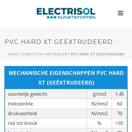
PVC HARD XT GEËXTRUDEERD
HOME
/
KUNSTSTOF MATERIALEN
/ PVC HARD XT GEËXTRUDEERD
MECHANISCHE EIGENSCHAPPEN PVC HARD
XT (GEËXTRUDEERD)
soortelijk gewicht
g/cm3
1,45
treksterkte
N/mm2
60
drukvastheid
N/mm2
70
rek tot breuk
%
>35