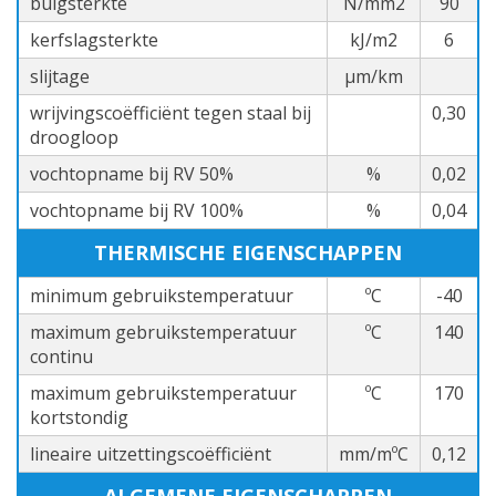
buigsterkte
N/mm2
90
kerfslagsterkte
kJ/m2
6
slijtage
µm/km
wrijvingscoëfficiënt tegen staal bij
0,30
droogloop
vochtopname bij RV 50%
%
0,02
vochtopname bij RV 100%
%
0,04
THERMISCHE EIGENSCHAPPEN
minimum gebruikstemperatuur
ºC
-40
maximum gebruikstemperatuur
ºC
140
continu
maximum gebruikstemperatuur
ºC
170
kortstondig
lineaire uitzettingscoëfficiënt
mm/mºC
0,12