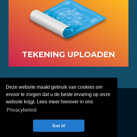
TEKENING UPLOADEN
Deze website maakt gebruik van cookies om
© 2019-
2026
Electrisol Kunststoffen -
Ontwerp:
ervoor te zorgen dat u de beste ervaring op onze
TheFreshConnection.com
website krijgt. Lees meer hierover in ons
Privacybeleid
Privacybeleid
Over Electrisol
Voorbeelden
Waarom?
Got it!
Contact